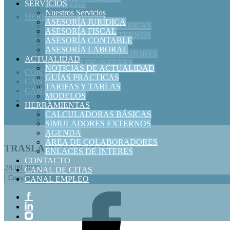
SERVICIOS
MODELOS
Nuestros Servicios
HERRAMIENTAS
ASESORÍA JURÍDICA
CALCULADORAS BÁSICAS
ASESORÍA FISCAL
SIMULADORES EXTERNOS
ASESORÍA CONTABLE
AGENDA
ASESORÍA LABORAL
ÁREA DE COLABORADORES
ACTUALIDAD
ENLACES DE INTERES
NOTICIAS DE ACTUALIDAD
CONTACTO
GUÍAS PRÁCTICAS
CANAL DE CITAS
TARIFAS Y TABLAS
CANAL EMPLEO
MODELOS
HERRAMIENTAS
CALCULADORAS BÁSICAS
SIMULADORES EXTERNOS
AGENDA
ÁREA DE COLABORADORES
TRASLADO OFICINAS
ENLACES DE INTERES
CONTACTO
28.09.2025
CANAL DE CITAS
Compartir
CANAL EMPLEO